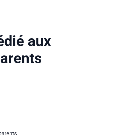
édié aux
arents​
parents.