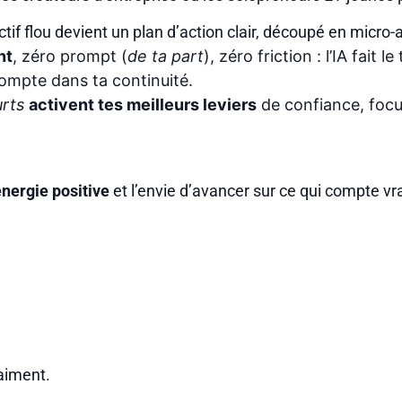
tif flou devient un plan d’action clair, découpé en micro-a
nt
, zéro prompt (
de ta part
), zéro friction : l’IA fait l
ompte dans ta continuité.
urts
activent tes meilleurs leviers
de
confiance
,
foc
énergie positive
et l’envie d’avancer sur ce qui compte vr
raiment.