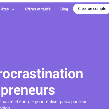
Créer un compte
 êtes
Offres et tarifs
Blog
procrastination
opreneurs
ténacité et énergie
pour réaliser pas à pas leur
ition.