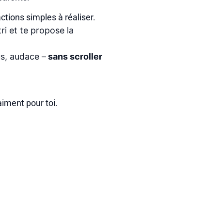
ctions simples à réaliser.
e tri et te propose la
us
,
audace
–
sans scroller
aiment pour toi.