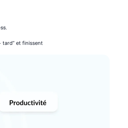
ess.
+ tard”
et
finissent