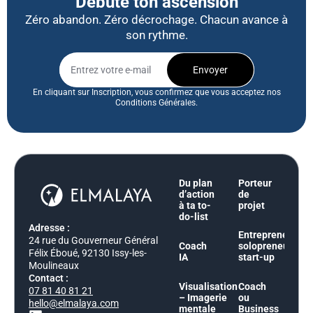
Débute ton ascension
Zéro abandon. Zéro décrochage. Chacun avance à
son rythme.
Envoyer
En cliquant sur Inscription, vous confirmez que vous acceptez nos
Conditions Générales.
Du plan
Porteur
d’action
de
à ta to-
projet
do-list
Adresse :
Entrepreneur,
24 rue du Gouverneur Général
Coach
solopreneur,
Félix Éboué, 92130 Issy-les-
IA
start-up
Moulineaux
Contact :
Visualisation
Coach
07 81 40 81 21
– Imagerie
ou
hello@elmalaya.com
mentale
Business