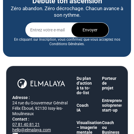
Débute ton ascension
Zéro abandon. Zéro décrochage. Chacun avance à
son rythme.
Envoyer
En cliquant sur Inscription, vous confirmez que vous acceptez nos
Conditions Générales.
Du plan
Porteur
d’action
de
à ta to-
projet
do-list
Adresse :
Entrepreneur,
24 rue du Gouverneur Général
Coach
solopreneur,
Félix Éboué, 92130 Issy-les-
IA
start-up
Moulineaux
Contact :
Visualisation
Coach
07 81 40 81 21
– Imagerie
ou
hello@elmalaya.com
mentale
Business