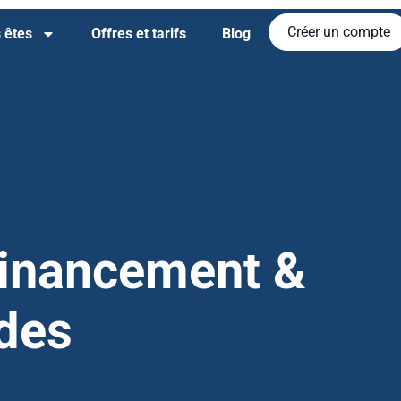
Créer un compte
 êtes
Offres et tarifs
Blog
Financement &
des