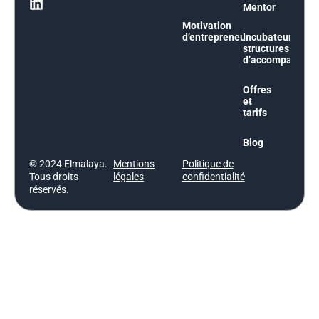
Mentor
Motivation
d’entrepreneur
Incubateurs et
structures
d’accompagnem
Offres
et
tarifs
Blog
© 2024 Elmalaya.
Mentions
Politique de
Tous droits
légales
confidentialité
réservés.