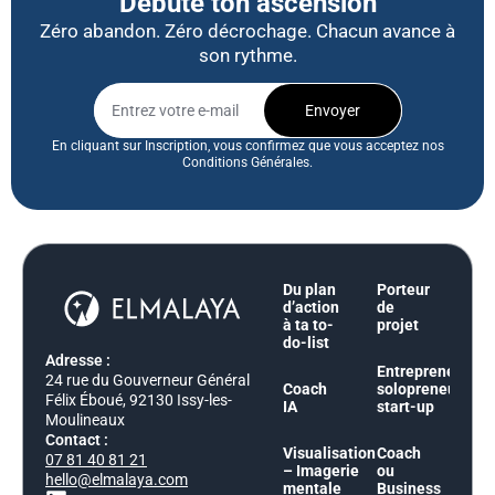
Débute ton ascension
Zéro abandon. Zéro décrochage. Chacun avance à
son rythme.
Envoyer
En cliquant sur Inscription, vous confirmez que vous acceptez nos
Conditions Générales.
Du plan
Porteur
d’action
de
à ta to-
projet
do-list
Adresse :
Entrepreneur,
24 rue du Gouverneur Général
Coach
solopreneur,
Félix Éboué, 92130 Issy-les-
IA
start-up
Moulineaux
Contact :
Visualisation
Coach
07 81 40 81 21
– Imagerie
ou
hello@elmalaya.com
mentale
Business